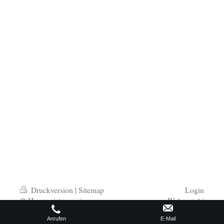
Druckversion
|
Sitemap
Login
© Hausmeisterservice-
Webansicht
Strohmeyer
Anrufen
E-Mail